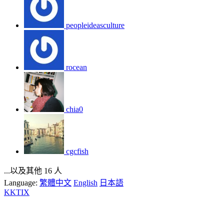
peopleideasculture
rocean
chia0
cgcfish
...以及其他 16 人
Language:
繁體中文
English
日本語
KKTIX