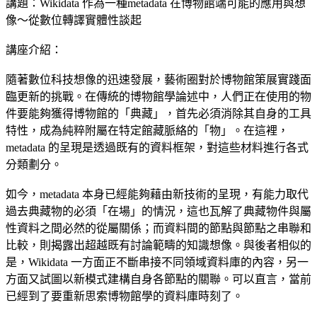
講題：Wikidata 作為一種metadata 在博物館端可能的應用與想
像～從數位轉譯實體性談起
講座介紹：
隨著數位科技想像的迅速發展，藝術圈對於博物館策展實踐面
臨更新的挑戰。在傳統的博物館學論述中，人們正在使用的物
件要能夠獲得博物館的「典藏」，首先必須消除其自身的工具
特性，成為純粹附屬在特定館藏脈絡的「物」。在這裡，
metadata 的呈現是透過既有的資料框架，對這些材料進行各式
分類劃分。
如今，metadata 本身已經能夠藉由新技術的呈現，有能力取代
過去典藏物的必須「在場」的情況，這也瓦解了典藏物件與屬
性資料之間必然的從屬關係；而資料間的節點與節點之串聯和
比較，則揭露出超越既有討論範疇的知識想像。與後者相似的
是，Wikidata 一方面正不斷串接不同領域資料庫的內容，另一
方面又試圖以新模式建構自身各節點的關聯。可以直言，當前
已經到了要重新思索博物館學的資料庫時刻了。