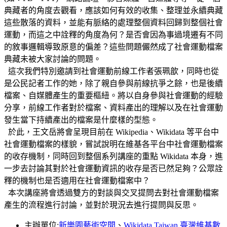
典藏者的角度去觀看，應該如何有效的收集、整理並永續典藏
這些散落的資料，並能有脈絡的處理整個資料回歸到整個社會
運動，而這之中詮釋的角度為何？是否會因為事過境遷有不同
的敘事邏輯導致原意的偏差？這些問題儼然成了社會運動檔案
典藏未被大家討論的問題。
這次我們特別邀請到社會運動前線工作者張珮歆，同時也從
是公民記者工作的她，除了親自參與前線抗爭之餘，也是後續
檔案、自媒體產生的重要樞紐。將以自身參與社會運動的經驗
分享，前線工作者對於檔案、資料產出的理解以及在社會運動
發生當下持續產出的檔案是什麼樣的型態。
於此，王文岳將會呈現目前在 Wikipedia、Wikidata 等平台中
社會運動檔案的樣貌，嘗試說明在維基各平台中社會運動檔案
的收存機制，同時回到整個系列講座的重點 Wikidata 本身，進
一步去討論其對於社會運動資訊的收存是否已然足夠？公眾詮
釋的機制也是否適用在社會運動檔案中？
本次講座將會透過雙方的對談與交叉提問去對社會運動檔案
產生的流程進行討論，並對於現況去進行提問與反思。
主辦單位:
新樂園藝術空間
、
Wikidata Taiwan 臺灣維基數