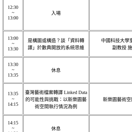
12:30
~
入場
13:00
13:00
是構圖或構造？談「資料轉
中國科技大學
~
譯」於數典開放的系統思維
副教授 
13:30
13:30
~
休息
13:35
臺灣藝術檔案轉譯 Linked Data
13:35
~
的可能性與挑戰：以新樂園藝
新樂園藝術空
14:15
術空間執行情況為例
14:15
~
休息