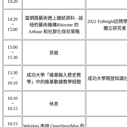
14:20
當網路藝術遇上鏈結資料 - 談
14:20
2022 Fulbright訪問
~
紐約藝術機構Rhizome 的
獨立研究者
15:00
Artbase 和社群化保存策略
15:00
~
茶敘
15:30
15:30
成功大學「維基融入歷史教
~
成功大學開放知識社
學」中的維基數據教學經驗
16:10
16:10
~
休息
16:15
16:15
Wikidata 串接 OpenStreetMap 的