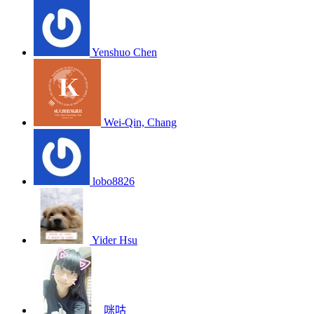
Yenshuo Chen
Wei-Qin, Chang
lobo8826
Yider Hsu
咪咕