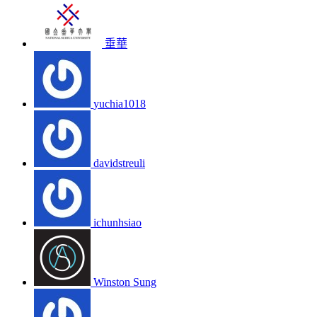
垂華
yuchia1018
davidstreuli
ichunhsiao
Winston Sung