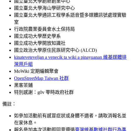
國立臺北大學創新創業中心
國立臺北大學海山學研究中心
國立臺北大學通訊工程學系語音暨多媒體訊號處理實驗
室
行政院農業委員會水土保持局
國立成功大學歷史學系
國立成功大學開放知識社
國立政治大學原住民族研究中心 (ALCD)
kinateveteveljan a venecik ta wiki a pinayuanan 維基媒體排
灣用戶組
MoWiki 定期編輯聚會
OpenStreetMap Taiwan 社群
黑客茶鋪
特別感謝：g0v 零時政府社群
備註：
如參加活動前有感冒症狀或身體不適者，請取消報名並
在家休息。
報名參加本次活動即同意遵循
臺灣維基數據社群行為準