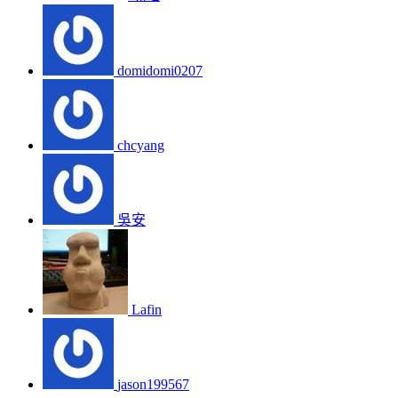
domidomi0207
chcyang
吳安
Lafin
jason199567