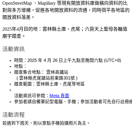
OpenStreetMap 、Mapillary 等現有開放資料庫做橫向資料的比
對與多方增補，促進各地開放資料的流通，同時弭平各地區的
開放資料落差。
2025年4月目的地：雲林縣土庫、虎尾；六房天上聖母各輪值
廟宇踏查。
活動資訊
時間：2025 年 4 月 26 日上午九點至晚間六點 (UTC+8)
地點：
踏查集合地點： 
雲林高鐵站
 (
雲林縣虎尾鎮站前東路301號
 )
踏查範圍：雲林縣土庫、虎尾等地區
活動資訊可參閱：
Meta 頁面
參加者請自備筆記型電腦、手機；參加活動者可先自行註冊
活動流程
若遇到下雨天，則以景點手機拍攝照片為主。