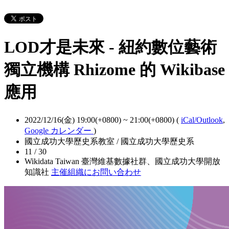
LOD才是未來 - 紐約數位藝術
獨立機構 Rhizome 的 Wikibase
應用
2022/12/16(金) 19:00(+0800)
~
21:00(+0800)
(
iCal/Outlook
,
Google カレンダー
)
國立成功大學歷史系教室 / 國立成功大學歷史系
11 / 30
Wikidata Taiwan 臺灣維基數據社群、國立成功大學開放
知識社
主催組織にお問い合わせ