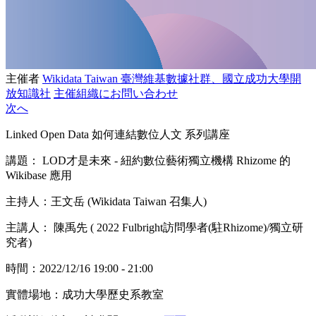
主催者
Wikidata Taiwan 臺灣維基數據社群、國立成功大學開
放知識社
主催組織にお問い合わせ
次へ
Linked Open Data 如何連結數位人文
系列講座
講題：
LOD才是未來 - 紐約數位藝術獨立機構 Rhizome 的
Wikibase 應用
主持人：王文岳 (Wikidata Taiwan 召集人)
主講人：
陳禹先 (
2022 Fulbright訪問學者(駐Rhizome)/獨立研
究者)
時間：2022/12/16 19:00 - 21:00
實體場地：成功大學歷史系教室