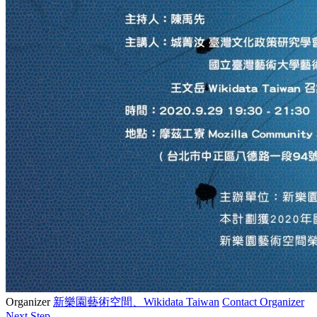
Organizer
新樂園藝術空間、Wikidata Taiwan
Contact Organizer
Next Step