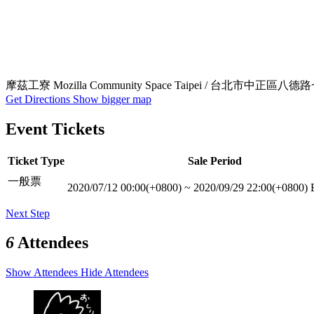
摩茲工寮 Mozilla Community Space Taipei / 台北市中正區八
Get Directions
Show bigger map
Event Tickets
Ticket Type
Sale Period
一般票
2020/07/12 00:00(+0800)
~
2020/09/29 22:00(+0800)
Next Step
6
Attendees
Show Attendees
Hide Attendees