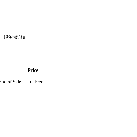
德路一段94號3樓
Price
End of Sale
Free