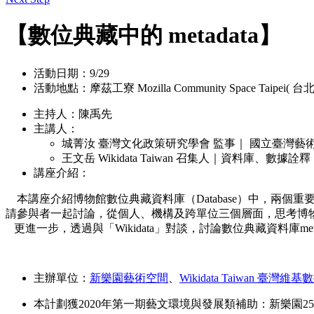
【
數位典藏中的 metadata】
活動日期：9/29
活動地點：
摩茲工寮 Mozilla Community Space Taipei
(
台北
主持人：陳禹先
主講人：
城菁汝 臺灣文化政策研究學會 監事
｜
國立臺灣藝
王文岳 Wikidata Taiwan 召集人｜資料庫、數據詮釋
講座介紹：
本講座介紹博物館數位典藏資料庫（Database）中，兩
請參與者一起討論，從個人、機構及跨單位三個層面，思考博
更進一步，透過與「Wikidata」對談，討論數位典藏資料庫metad
主辦單位：
新樂園藝術空間
、
Wikidata Taiwan 臺灣維
本計劃獲2020年第一期藝文環境與發展類補助：新樂園