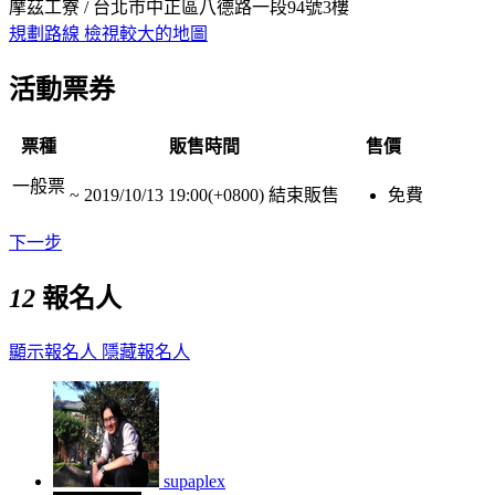
摩茲工寮 / 台北市中正區八德路一段94號3樓
規劃路線
檢視較大的地圖
活動票券
票種
販售時間
售價
一般票
~
2019/10/13 19:00(+0800)
結束販售
免費
下一步
12
報名人
顯示報名人
隱藏報名人
supaplex