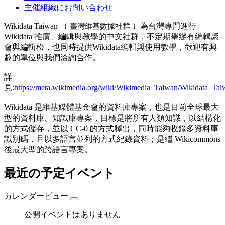
主催組織にお問い合わせ
Wikidata Taiwan （
）為台灣專門進行
臺灣維基數據社群
Wikidata 推廣、編輯與教學的中文社群，不定期舉辦有編輯聚
會與編輯松，也同時提供Wikidata編輯與使用教學，歡迎有興
趣的單位與我們洽詢合作。
詳
見:
https://meta.wikimedia.org/wiki/Wikimedia_Taiwan/Wikidata_
Tai
Wikidata 是維基媒體基金會的資料庫專案，也是目前全球最大
型的資料庫、知識庫專案，目標是將所有人類知識，以結構化
的方式儲存，並以 CC-0 的方式釋出，同時能夠收錄多資料庫
識別碼，且以多語言並列的方式紀錄資料；是繼 Wikicommons
後最大型的跨語言專案。
最近の予定イベント
カレンダービュー
公開イベントはありません